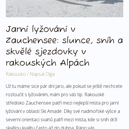
v
rakouských
Alpách
Jarní lyžování v
Zauchensee: slunce, sníh a
skvělé sjezdovky v
rakouských Alpách
Rakousko
/ Napsal
Olga
Už tu máme sice pár dní jaro, ale pokud se ještě nechcete
rozloučit s lyžováním, mám pro vás tip. Rakouské
středisko Zauchensee patří mezi nejlepší místa pro jarní
lyžování v oblasti Ski Amadé. Díky své nadmořské výšce a
severní orientaci svahů patří mezi místa, kde si sníh drží
skvělou kvalitu často až do dubna. Ráno vás …