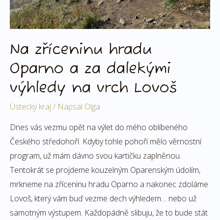
vrch
Lovoš
Na zříceninu hradu
Oparno a za dalekými
výhledy na vrch Lovoš
Ústecký kraj
/ Napsal
Olga
Dnes vás vezmu opět na výlet do mého oblíbeného
Českého středohoří. Kdyby tohle pohoří mělo věrnostní
program, už mám dávno svou kartičku zaplněnou.
Tentokrát se projdeme kouzelným Oparenským údolím,
mrkneme na zříceninu hradu Oparno a nakonec zdoláme
Lovoš, který vám buď vezme dech výhledem… nebo už
samotným výstupem. Každopádně slibuju, že to bude stát