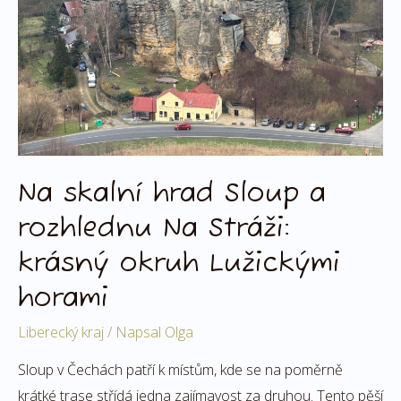
rozhlednu
Na
Stráži:
krásný
okruh
Lužickými
horami
Na skalní hrad Sloup a
rozhlednu Na Stráži:
krásný okruh Lužickými
horami
Liberecký kraj
/ Napsal
Olga
Sloup v Čechách patří k místům, kde se na poměrně
krátké trase střídá jedna zajímavost za druhou. Tento pěší