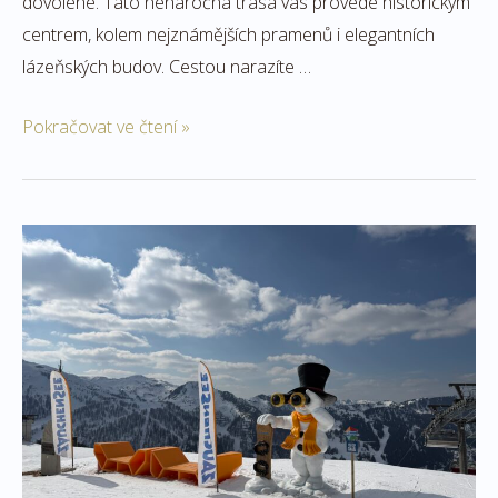
dovolené. Tato nenáročná trasa vás provede historickým
centrem, kolem nejznámějších pramenů i elegantních
lázeňských budov. Cestou narazíte …
Pokračovat ve čtení »
Jarní
lyžování
v
Zauchensee:
slunce,
sníh
a
skvělé
sjezdovky