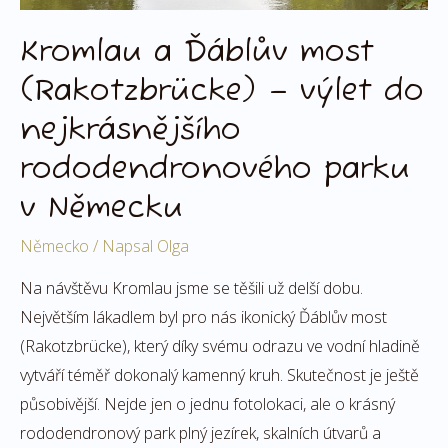
parku
v
Kromlau a Ďáblův most
Německu
(Rakotzbrücke) – výlet do
nejkrásnějšího
rododendronového parku
v Německu
Německo
/ Napsal
Olga
Na návštěvu Kromlau jsme se těšili už delší dobu.
Největším lákadlem byl pro nás ikonický Ďáblův most
(Rakotzbrücke), který díky svému odrazu ve vodní hladině
vytváří téměř dokonalý kamenný kruh. Skutečnost je ještě
působivější. Nejde jen o jednu fotolokaci, ale o krásný
rododendronový park plný jezírek, skalních útvarů a