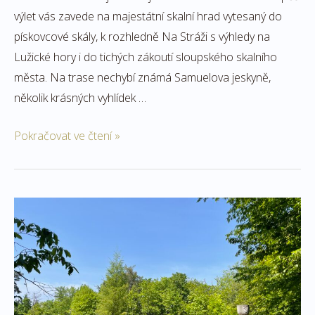
výlet vás zavede na majestátní skalní hrad vytesaný do
pískovcové skály, k rozhledně Na Stráži s výhledy na
Lužické hory i do tichých zákoutí sloupského skalního
města. Na trase nechybí známá Samuelova jeskyně,
několik krásných vyhlídek …
Pokračovat ve čtení »
Z
Chlístovic
na
hrad
Sion
a