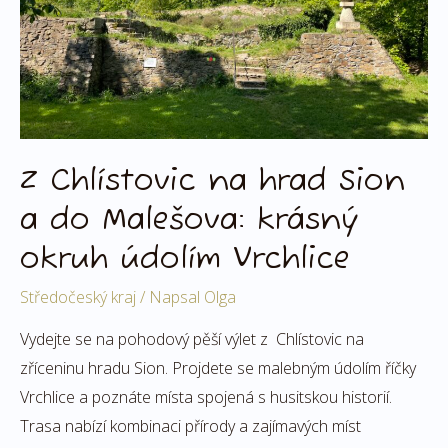
do
Malešova:
krásný
okruh
údolím
Vrchlice
Z Chlístovic na hrad Sion
a do Malešova: krásný
okruh údolím Vrchlice
Středočeský kraj
/ Napsal
Olga
Vydejte se na pohodový pěší výlet z Chlístovic na
zříceninu hradu Sion. Projdete se malebným údolím říčky
Vrchlice a poznáte místa spojená s husitskou historií.
Trasa nabízí kombinaci přírody a zajímavých míst