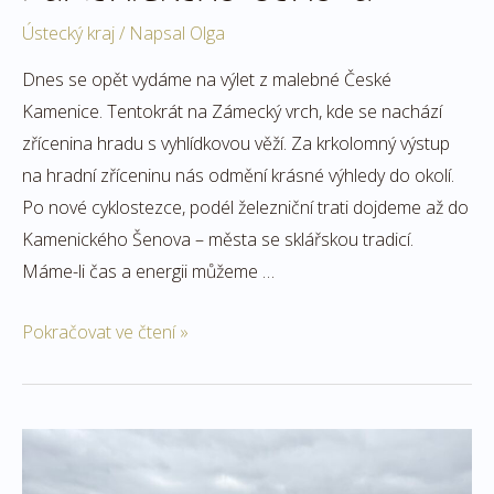
Ústecký kraj
/ Napsal
Olga
Dnes se opět vydáme na výlet z malebné České
Kamenice. Tentokrát na Zámecký vrch, kde se nachází
zřícenina hradu s vyhlídkovou věží. Za krkolomný výstup
na hradní zříceninu nás odmění krásné výhledy do okolí.
Po nové cyklostezce, podél železniční trati dojdeme až do
Kamenického Šenova – města se sklářskou tradicí.
Máme-li čas a energii můžeme …
Pokračovat ve čtení »
Kolem
Radvaneckého