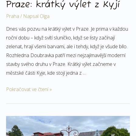
Praze: krátký výlet z Kyjí
Praha
/ Napsal
Olga
Dnes vás pozvu na krátký výlet v Praze. Je prima v každou
roční dobu – když svítí sluníčko, když se listy začínají
zelenat, hrají všemi barvami, ale i tehdy, když je všude bílo.
Rozhledna Doubravka patří mezi nejzajímavější moderní
stavby svého druhu v Praze. Krátký výlet začneme v
městské části Kyje, kde stojí jedna z …
Pokračovat ve čtení »
Lázně
Libverda