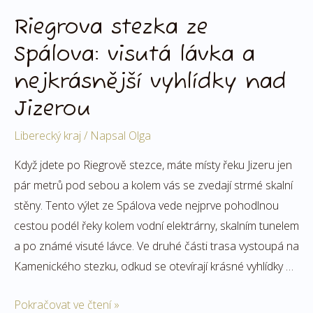
Riegrova stezka ze
Spálova: visutá lávka a
nejkrásnější vyhlídky nad
Jizerou
Liberecký kraj
/ Napsal
Olga
Když jdete po Riegrově stezce, máte místy řeku Jizeru jen
pár metrů pod sebou a kolem vás se zvedají strmé skalní
stěny. Tento výlet ze Spálova vede nejprve pohodlnou
cestou podél řeky kolem vodní elektrárny, skalním tunelem
a po známé visuté lávce. Ve druhé části trasa vystoupá na
Kamenického stezku, odkud se otevírají krásné vyhlídky …
Pokračovat ve čtení »