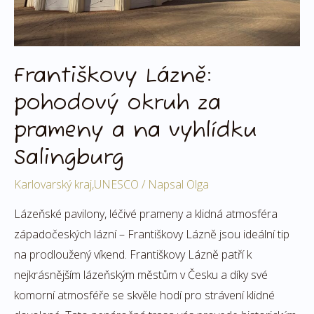
vyhlídku
Salingburg
Františkovy Lázně:
pohodový okruh za
prameny a na vyhlídku
Salingburg
Karlovarský kraj
,
UNESCO
/ Napsal
Olga
Lázeňské pavilony, léčivé prameny a klidná atmosféra
západočeských lázní – Františkovy Lázně jsou ideální tip
na prodloužený víkend. Františkovy Lázně patří k
nejkrásnějším lázeňským městům v Česku a díky své
komorní atmosféře se skvěle hodí pro strávení klidné