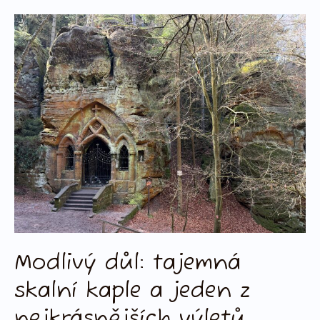
Modlivý
důl:
tajemná
skalní
kaple
a
jeden
z
nejkrásnějších
výletů
Českolipska
Modlivý důl: tajemná
skalní kaple a jeden z
nejkrásnějších výletů