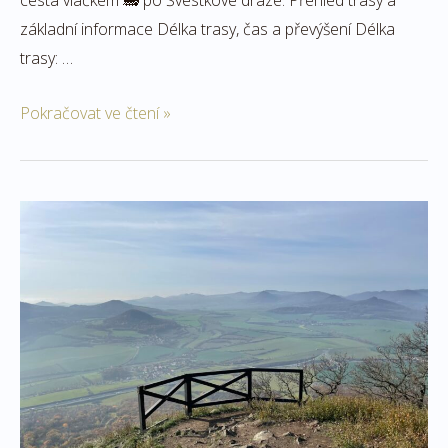
cesta vláčkem 🚂 po Švestkové dráze. Přehled trasy a
základní informace Délka trasy, čas a převýšení Délka
trasy: …
Pokračovat ve čtení »
Na
zříceninu
hradu
Oparno
a
za
dalekými
výhledy
na