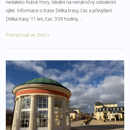
nedaleko Kutné Hory. Ideální na nenáročný celodenní
výlet. Informace o trase Délka trasy, čas a převýšení
Délka trasy: 11 km, čas: 3:09 hodiny, …
Pokračovat ve čtení »
Františkovy
Lázně:
pohodový
okruh
za
prameny
a
na