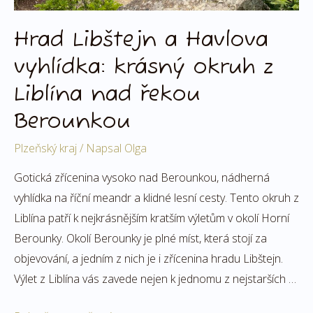
řekou
Berounkou
Hrad Libštejn a Havlova
vyhlídka: krásný okruh z
Liblína nad řekou
Berounkou
Plzeňský kraj
/ Napsal
Olga
Gotická zřícenina vysoko nad Berounkou, nádherná
vyhlídka na říční meandr a klidné lesní cesty. Tento okruh z
Liblína patří k nejkrásnějším kratším výletům v okolí Horní
Berounky. Okolí Berounky je plné míst, která stojí za
objevování, a jedním z nich je i zřícenina hradu Libštejn.
Výlet z Liblína vás zavede nejen k jednomu z nejstarších …