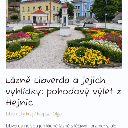
a
jejich
vyhlídky:
pohodový
výlet
z
Hejnic
Lázně Libverda a jejich
vyhlídky: pohodový výlet z
Hejnic
Liberecký kraj
/ Napsal
Olga
Libverda nejsou jen klidné lázně s léčivými prameny, ale