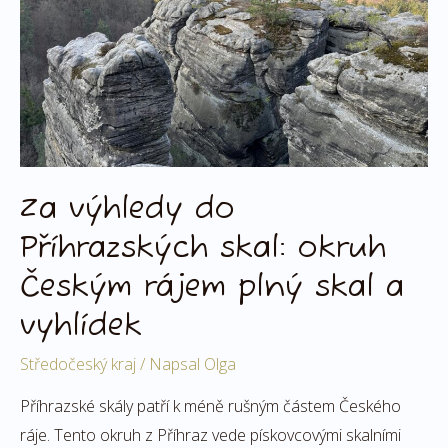
okruh
Českým
rájem
plný
skal
a
vyhlídek
Za výhledy do
Příhrazských skal: okruh
Českým rájem plný skal a
vyhlídek
Středočeský kraj
/ Napsal
Olga
Příhrazské skály patří k méně rušným částem Českého
ráje. Tento okruh z Příhraz vede pískovcovými skalními