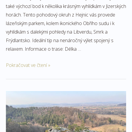
také výchozí bod k několika krásným vyhlídkám v Jizerských
horách. Tento pohodový okruh z Hejnic vás provede
lázeňským parkem, kolem ikonického Obřího sudu i k
vyhlídkám s dalekými pohledy na Libverdu, Smrk a
Frýdlantsko. Ideální tip na nenáročný výlet spojený s
relaxem. Informace o trase: Délka …
Pokračovat ve čtení »
Za
výhledy
do
Příhrazských
skal: