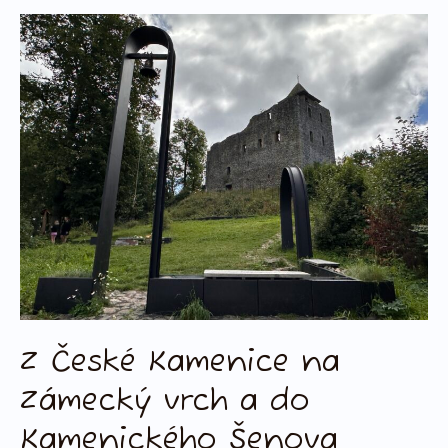
Z
České
Kamenice
na
Zámecký
vrch
a
do
Kamenického
Šenova
Z České Kamenice na
Zámecký vrch a do
Kamenického Šenova