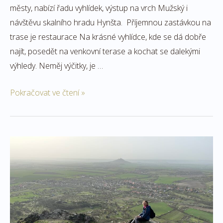
městy, nabízí řadu vyhlídek, výstup na vrch Mužský i
návštěvu skalního hradu Hynšta. Příjemnou zastávkou na
trase je restaurace Na krásné vyhlídce, kde se dá dobře
najít, posedět na venkovní terase a kochat se dalekými
výhledy. Neměj výčitky, je …
Pokračovat ve čtení »
Za
zříceninami
Českého
středohoří:
Košťálov,
Skalka