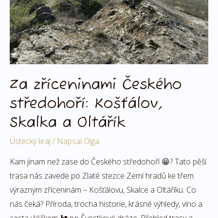
a
Oltářík
Za zříceninami Českého
středohoří: Košťálov,
Skalka a Oltářík
Ústecký kraj
/ Napsal
Olga
Kam jinam než zase do Českého středohoří 😁? Tato pěší
trasa nás zavede po Zlaté stezce Zemí hradů ke třem
výrazným zříceninám – Košťálovu, Skalce a Oltáříku. Co
nás čeká? Příroda, trocha historie, krásné výhledy, víno a