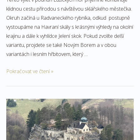
klidnou cestu přírodou s návštěvou sklářského městečka.
Okruh začíná u Radvaneckého rybníka, odkud postupně
vystoupáme na Havraní skály s krásnými výhledy na okolní
krajinu a dále k vyhlídce Jelení skok. Pokud zvolíte delší
variantu, projdete se také Novým Borem a v obou
variantách i lesním hřbitovem, který …
Pokračovat ve čtení »
Na
skalní
hrad
Sloup
a