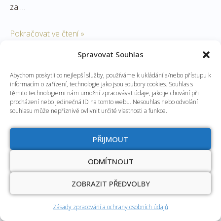
za …
Pokračovat ve čtení »
Spravovat Souhlas
Abychom poskytli co nejlepší služby, používáme k ukládání a/nebo přístupu k
Zvířetice:
informacím o zařízení, technologie jako jsou soubory cookies. Souhlas s
těmito technologiemi nám umožní zpracovávat údaje, jako je chování při
výlet
procházení nebo jedinečná ID na tomto webu. Nesouhlas nebo odvolání
souhlasu může nepříznivě ovlivnit určité vlastnosti a funkce.
za
keramikou
PŘIJMOUT
a
na
ODMÍTNOUT
zříceninu
zámku
ZOBRAZIT PŘEDVOLBY
Zásady zpracování a ochrany osobních údajů